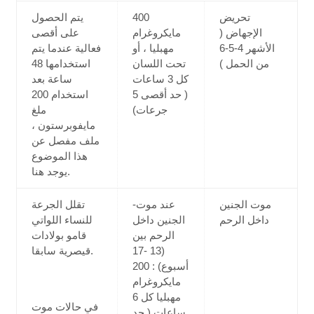
تحريض
400
يتم الحصول
الإجهاض (
مايكروغرام
على أقصى
الأشهر 4-5-6
مهبليا ، أو
فعالية عندما يتم
من الحمل )
تحت اللسان
استخدامها 48
كل 3 ساعات
ساعة بعد
( حد أقصى 5
استخدام 200
جرعات)
ملغ
مايفوبرستون ،
ملف مفصل عن
هذا الموضوع
يوجد هنا.
موت الجنين
-عند موت
تقلل الجرعة
داخل الرحم
الجنين داخل
للنساء اللواتي
الرحم بين
قامو بولادات
(13 -17
قيصرية سابقا.
أسبوع) : 200
مايكروغرام
مهبليا كل 6
في حالات موت
ساعات ( حد