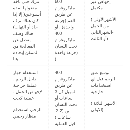
إجهاض غير
600
تترك حتى تأخذ
مكتمل
مايكروغرام
مفعولها لمدة
عن طريق
أسبوعين( إلا إذا
( الأشهرالأولى
الفم (جرعة
كان هناك نزف
من الحمل
واحدة) ، أو
حاد أو التهاب)
-الشهرالثاني
400
هناك وصف
أو الثالث)
مايكروغرام
مفصل عن
تحت اللسان
المعالجة من
(جرعة واحدة
الممكن إيجاده
)
هنا.
توسع عنق
400
استخدام جهاز
الرحم قبل اي
مايكروغرام
داخل الرحم ،
استخدامات
عن طريق
عملية جراحية
خارجية
المهبل كل 3
لإجهاض الحمل ،
ساعات أو
عملية كحت
( الأشهر الثلاثة
تحت اللسان
الأولى)
الرحم، استخدام
بين (2-3
منظار رحمي
ساعات )
قبل العملية