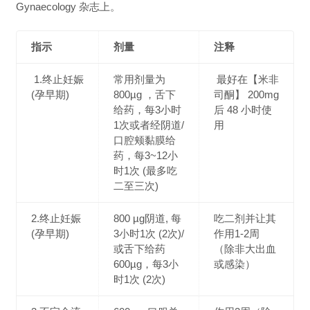
Gynaecology 杂志上。
指示
剂量
注释
1.终止妊娠
常用剂量为
最好在【米非
(孕早期)
800µg ，舌下
司酮】 200mg
给药，每3小时
后 48 小时使
1次或者经阴道/
用
口腔颊黏膜给
药，每3~12小
时1次 (最多吃
二至三次)
2.终止妊娠
800 µg阴道, 每
吃二剂并让其
(孕早期)
3小时1次 (2次)/
作用1-2周
或舌下给药
（除非大出血
600µg，每3小
或感染）
时1次 (2次)