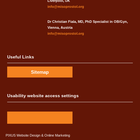
Liverpool, UK
info@misoprostol.org
Dr Christian Fiala, MD, PhD Specialist in OB/Gyn,
Vienna, Austria
info@misoprostol.org
Useful Links
Sitemap
Usability website access settings
A
A
A
PIXUS
Website Design & Online Marketing