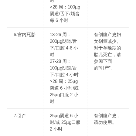
时
>28 周：100µg
阴道/舌下/颊含
每 6 小时
6.宫内死胎
13-26 周：
有剖腹产史妇
200µg阴道/舌
女剂量减少。
下/口腔 4-6 小
对于孕晚期的
时
胎儿死亡，请
27-28 周：
参阅下面
100µg阴道/舌
的“引产”。
下/口腔 4 小时
>28 周：25µg
阴道 6 小时/或
25µg口服 2 小
时
7.引产
25µg阴道 6 小
有剖腹产史，
时/或 25µg口服
请勿使用。
2 小时