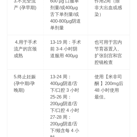
3.不完全流
600 µg 口服单
作用2周（除
产 (孕早期)
剂量/或400µg
非大出血或感
舌下单剂量/或
染）
400-800µg阴道
单剂量
4.用于手术
13-19 周：手术
也可用于宫内
流产的宫颈
前 3-4 小时阴
节育器置入、
成熟
道服用 400µg
扩张刮宫和宫
腔镜检查
5.终止妊娠
13-24 周：
使用【米非司
(孕中期/孕
400µg阴道/舌
酮 】200mg后
晚期)
下/口腔 3 小时
48 小时使用
25-26 周：
最佳。
200µg阴道/舌
下/口腔 4 小时
27-28 周：
200µg阴道/舌
下/颊含每 4 小